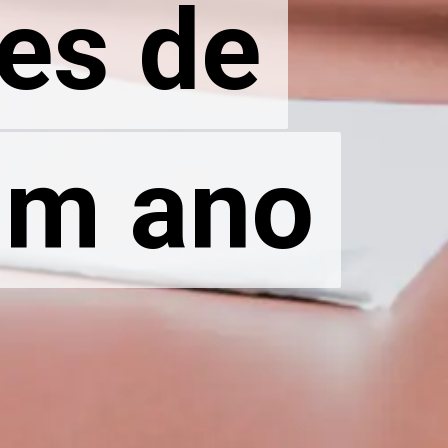
es de
es de
um ano
um ano