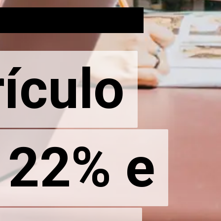
ículo
ículo
 22% e
 22% e