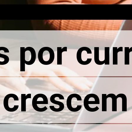
 por curr
 por curr
 crescem
 crescem