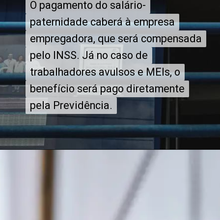
O pagamento do salário-
O pagamento do salário-
paternidade caberá à empresa
paternidade caberá à empresa
empregadora, que será compensada
empregadora, que será compensada
pelo INSS. Já no caso de
pelo INSS. Já no caso de
trabalhadores avulsos e MEIs, o
trabalhadores avulsos e MEIs, o
benefício será pago diretamente
benefício será pago diretamente
pela Previdência.
pela Previdência.