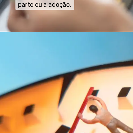
parto ou a adoção.
parto ou a adoção.