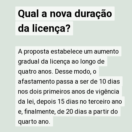
Qual a nova duração
Qual a nova duração
da licença?
da licença?
A proposta estabelece um aumento
A proposta estabelece um aumento
gradual da licença ao longo de
gradual da licença ao longo de
quatro anos. Desse modo, o
quatro anos. Desse modo, o
afastamento passa a ser de 10 dias
afastamento passa a ser de 10 dias
nos dois primeiros anos de vigência
nos dois primeiros anos de vigência
da lei, depois 15 dias no terceiro ano
da lei, depois 15 dias no terceiro ano
e, finalmente, de 20 dias a partir do
e, finalmente, de 20 dias a partir do
quarto ano.
quarto ano.