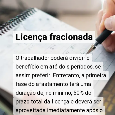
Licença fracionada
Licença fracionada
O trabalhador poderá dividir o
O trabalhador poderá dividir o
benefício em até dois períodos, se
benefício em até dois períodos, se
assim preferir. Entretanto, a primeira
assim preferir. Entretanto, a primeira
fase do afastamento terá uma
fase do afastamento terá uma
duração de, no mínimo, 50% do
duração de, no mínimo, 50% do
prazo total da licença e deverá ser
prazo total da licença e deverá ser
aproveitada imediatamente após o
aproveitada imediatamente após o