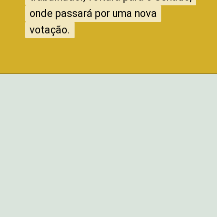
onde passará por uma nova
onde passará por uma nova
votação.
votação.