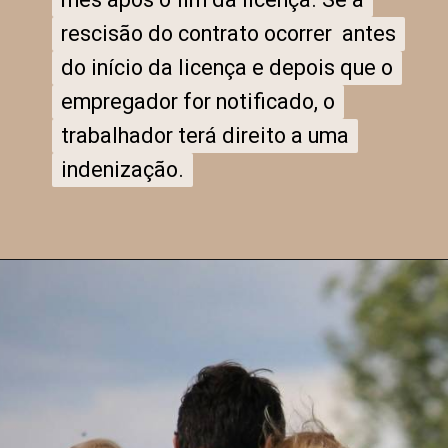
rescisão do contrato ocorrer antes
rescisão do contrato ocorrer antes
do início da licença e depois que o
do início da licença e depois que o
empregador for notificado, o
empregador for notificado, o
trabalhador terá direito a uma
trabalhador terá direito a uma
indenização.
indenização.