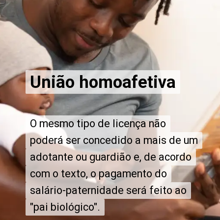
União homoafetiva
União homoafetiva
O mesmo tipo de licença não
O mesmo tipo de licença não
poderá ser concedido a mais de um
poderá ser concedido a mais de um
adotante ou guardião e, de acordo
adotante ou guardião e, de acordo
com o texto, o pagamento do
com o texto, o pagamento do
salário-paternidade será feito ao
salário-paternidade será feito ao
"pai biológico".
"pai biológico".