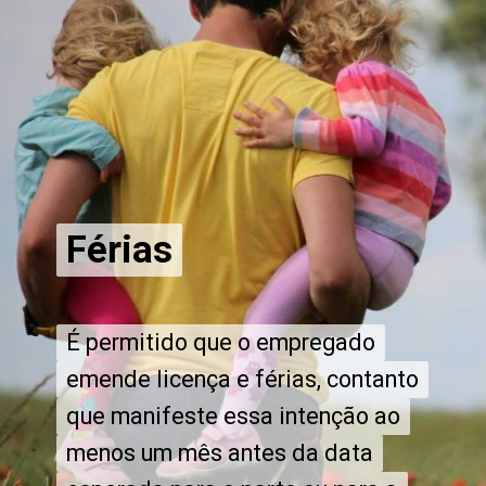
Férias
Férias
É permitido que o empregado
É permitido que o empregado
emende licença e férias, contanto
emende licença e férias, contanto
que manifeste essa intenção ao
que manifeste essa intenção ao
menos um mês antes da data
menos um mês antes da data