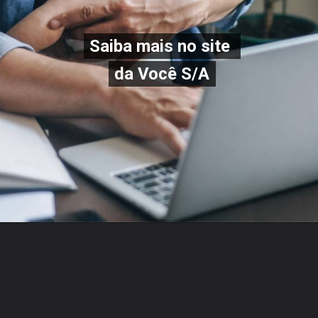
Saiba mais no site
Saiba mais no site
da Você S/A
da Você S/A