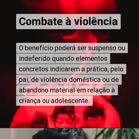
Combate à violência
Combate à violência
O benefício poderá ser suspenso ou
O benefício poderá ser suspenso ou
indeferido quando elementos
indeferido quando elementos
concretos indicarem a prática, pelo
concretos indicarem a prática, pelo
pai, de violência doméstica ou de
pai, de violência doméstica ou de
abandono material em relação à
abandono material em relação à
criança ou adolescente.
criança ou adolescente.