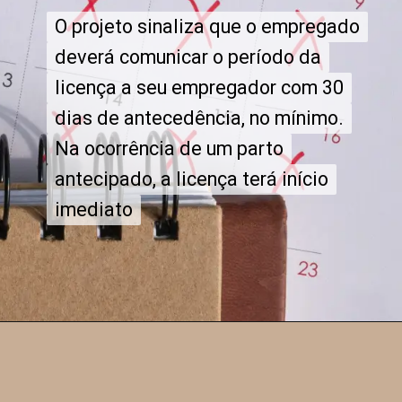
O projeto sinaliza que o empregado
O projeto sinaliza que o empregado
deverá comunicar o período da
deverá comunicar o período da
licença a seu empregador com 30
licença a seu empregador com 30
dias de antecedência, no mínimo.
dias de antecedência, no mínimo.
Na ocorrência de um parto
Na ocorrência de um parto
antecipado, a licença terá início
antecipado, a licença terá início
imediato
imediato