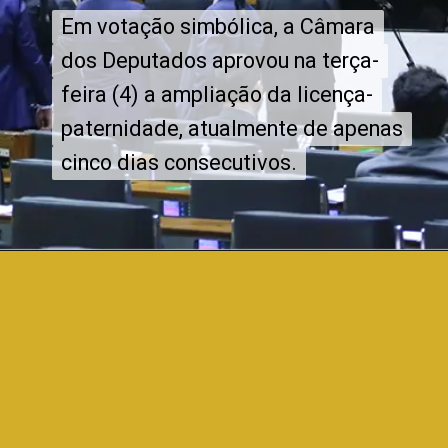
Em votação simbólica, a Câmara
Em votação simbólica, a Câmara
dos Deputados aprovou na terça-
dos Deputados aprovou na terça-
feira (4) a ampliação da licença-
feira (4) a ampliação da licença-
paternidade, atualmente de apenas
paternidade, atualmente de apenas
cinco dias consecutivos.
cinco dias consecutivos.