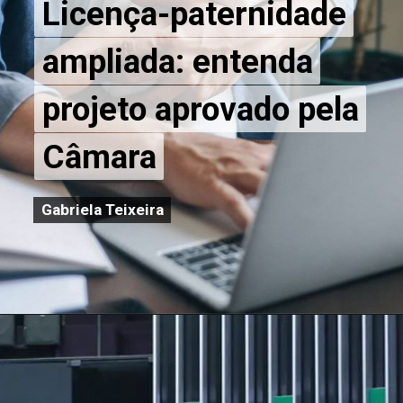
Licença-paternidade
Licença-paternidade
ampliada: entenda
ampliada: entenda
projeto aprovado pela
projeto aprovado pela
Câmara
Câmara
Gabriela Teixeira
Gabriela Teixeira