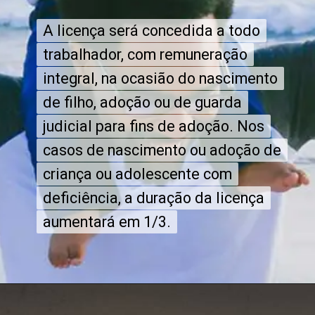
A licença será concedida a todo
A licença será concedida a todo
trabalhador, com remuneração
trabalhador, com remuneração
integral, na ocasião do nascimento
integral, na ocasião do nascimento
de filho, adoção ou de guarda
de filho, adoção ou de guarda
judicial para fins de adoção. Nos
judicial para fins de adoção. Nos
casos de nascimento ou adoção de
casos de nascimento ou adoção de
criança ou adolescente com
criança ou adolescente com
deficiência, a duração da licença
deficiência, a duração da licença
aumentará em 1/3.
aumentará em 1/3.