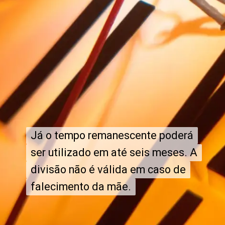
Já o tempo remanescente poderá
Já o tempo remanescente poderá
ser utilizado em até seis meses. A
ser utilizado em até seis meses. A
divisão não é válida em caso de
divisão não é válida em caso de
falecimento da mãe.
falecimento da mãe.